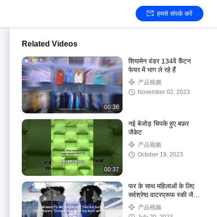
हमसे संपर्क करें
Related Videos
शियामेन वंडर 134वें कैंटन
फेयर में भाग ले रहे हैं
产品视频
November 02, 2023
00:36
नई बेजोड़ चिपके हुए बफ़र
जैकेट
产品视频
October 19, 2023
00:37
फर के साथ महिलाओं के लिए
सर्वश्रेष्ठ वाटरप्रूफ स्की जैकेट
आउटडोर स्नोबोर्डिंग जैकेट
产品视频