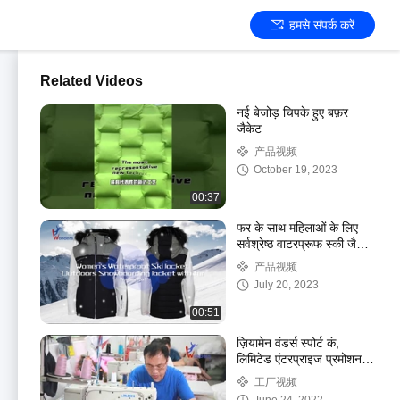
हमसे संपर्क करें
Related Videos
नई बेजोड़ चिपके हुए बफ़र
जैकेट
产品视频
October 19, 2023
00:37
फर के साथ महिलाओं के लिए
सर्वश्रेष्ठ वाटरप्रूफ स्की जैकेट
आउटडोर स्नोबोर्डिंग जैकेट
产品视频
July 20, 2023
00:51
ज़ियामेन वंडर्स स्पोर्ट कं,
लिमिटेड एंटरप्राइज प्रमोशनल
फिल्म
工厂视频